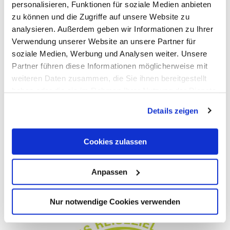
Bahnstraße 22
personalisieren, Funktionen für soziale Medien anbieten
56841 Traben-Trarbach
zu können und die Zugriffe auf unsere Website zu
Tel.: +49 (0) 6541-8184572
analysieren. Außerdem geben wir Informationen zu Ihrer
info@moselregion.com
Verwendung unserer Website an unsere Partner für
www.moselregion.com
soziale Medien, Werbung und Analysen weiter. Unsere
Partner führen diese Informationen möglicherweise mit
weiteren Daten zusammen, die Sie ihnen bereitgestellt
haben oder die sie im Rahmen Ihrer Nutzung der Dienste
Facebook
Youtube
Instagram
gesammelt haben.
Details zeigen
Cookies zulassen
Contact
Anpassen
Terms and conditions
Data protection
Nur notwendige Cookies verwenden
Imprint