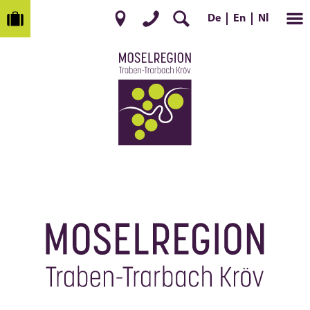
De
Nl
En