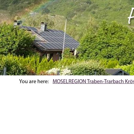
You are here:
MOSELREGION Traben-Trarbach Krö