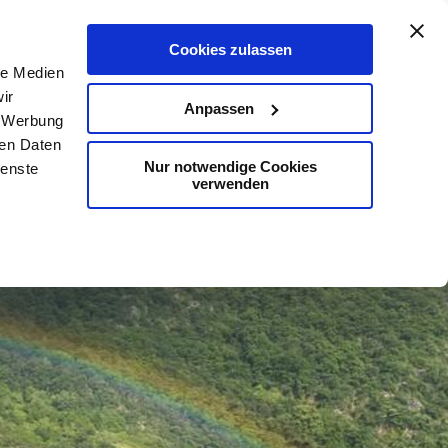
De
En
Map
Contact
Search
Cookies zulassen
le Medien
ir
Anpassen
, Werbung
ren Daten
Nur notwendige Cookies
ienste
verwenden