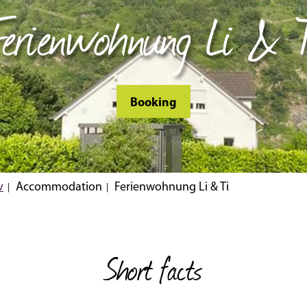
Ferienwohnung Li & T
Booking
v
Accommodation
Ferienwohnung Li & Ti
Short facts