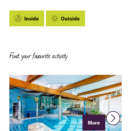
Inside
Outside
Find your favourite activity
Moseltherme Traben-Trarbach
More