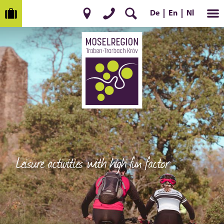
De
Nl
En
Leisure activities with high fun factor