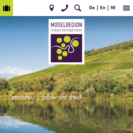
De
Nl
En
Geocaching – follow the trend