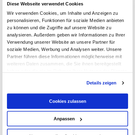
Diese Webseite verwendet Cookies
Wir verwenden Cookies, um Inhalte und Anzeigen zu
personalisieren, Funktionen für soziale Medien anbieten
zu können und die Zugriffe auf unsere Website zu
analysieren. Außerdem geben wir Informationen zu Ihrer
Verwendung unserer Website an unsere Partner für
soziale Medien, Werbung und Analysen weiter. Unsere
Partner führen diese Informationen möglicherweise mit
ARGO
weiteren Daten zusammen, die Sie ihnen bereitgestellt
ARGO Roman country estate with mills
haben oder die sie im Rahmen Ihrer Nutzung der Dienste
56841 Enkirch
gesammelt haben.
Details zeigen
Cookies zulassen
Anpassen