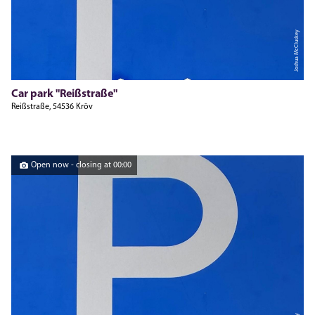
Joshua McCluskey
Car park "Reißstraße"
Reißstraße, 54536 Kröv
Open now - closing at 00:00