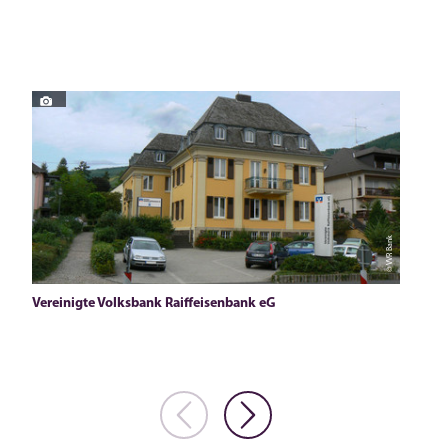
© VVR Bank
Vereinigte Volksbank Raiffeisenbank eG
Sparka