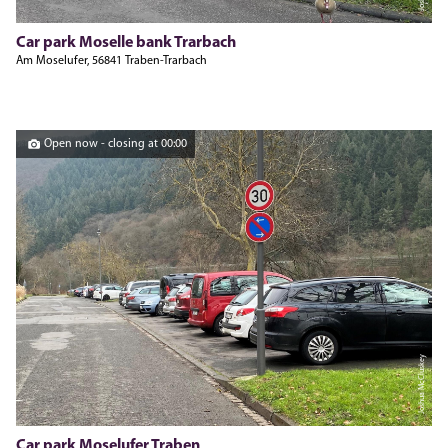
Car park Moselle bank Trarbach
Am Moselufer, 56841 Traben-Trarbach
Open now - closing at 00:00
Joshua McCluskey
Car park Moselufer Traben