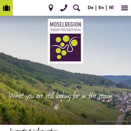
De
Nl
En
What you are still looking for in the region
© Hegemann´s online_marketing
Important information