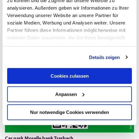
zu können und die Zugriffe auf unsere Website zu
analysieren. Außerdem geben wir Informationen zu Ihrer
Car park "An der Mosel"
Verwendung unserer Website an unsere Partner für
An der Mosel, 56841 Traben-Trarbach
soziale Medien, Werbung und Analysen weiter. Unsere
Partner führen diese Informationen möglicherweise mit
weiteren Daten zusammen, die Sie ihnen bereitgestellt
haben oder die sie im Rahmen Ihrer Nutzung der Dienste
Open now - closing at 00:00
gesammelt haben.
Details zeigen
Cookies zulassen
Anpassen
Nur notwendige Cookies verwenden
Parkster
Car park Moselle bank Trarbach