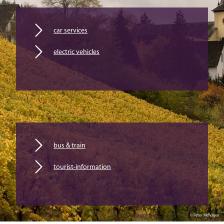
car services
electric vehicles
bus & train
tourist-information
© Peter Mendgen