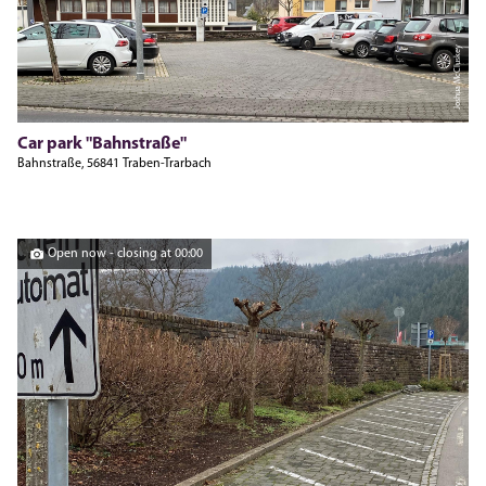
Joshua McCluskey
Car park "Bahnstraße"
Bahnstraße, 56841 Traben-Trarbach
Open now - closing at 00:00