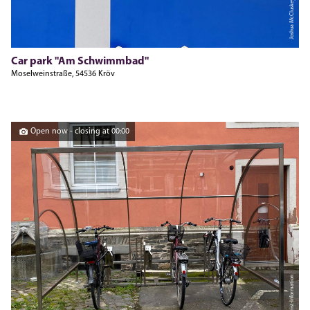
Joshua McCluskey
Car park "Am Schwimmbad"
Moselweinstraße, 54536 Kröv
Open now - closing at 00:00
Tourist-Information