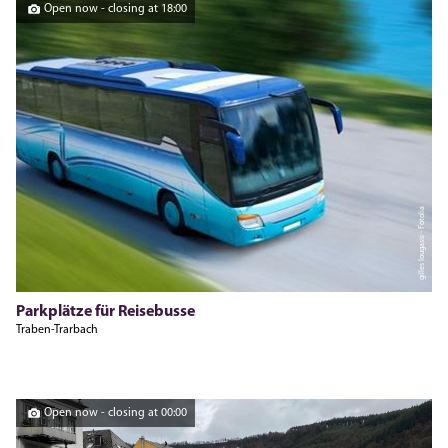
Open now - closing at 18:00
gilles lougassi - Fotolia
Parkplätze für Reisebusse
Traben-Trarbach
Open now - closing at 00:00