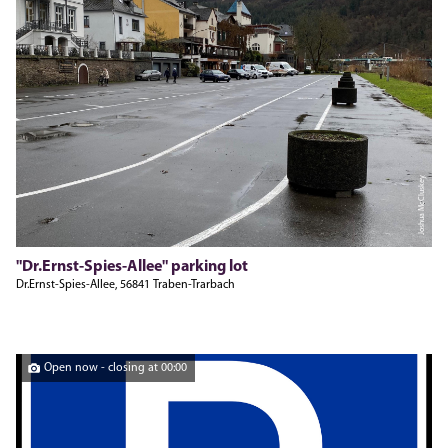
Joshua McCluskey
"Dr.Ernst-Spies-Allee" parking lot
Dr.Ernst-Spies-Allee, 56841 Traben-Trarbach
Open now - closing at 00:00