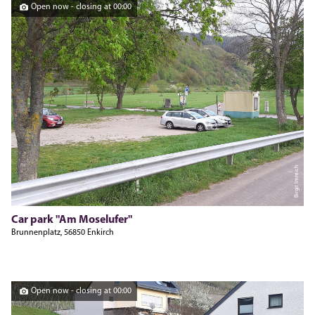
Open now - closing at 00:00
Birgit Immich
Car park "Am Moselufer"
Brunnenplatz, 56850 Enkirch
Open now - closing at 00:00