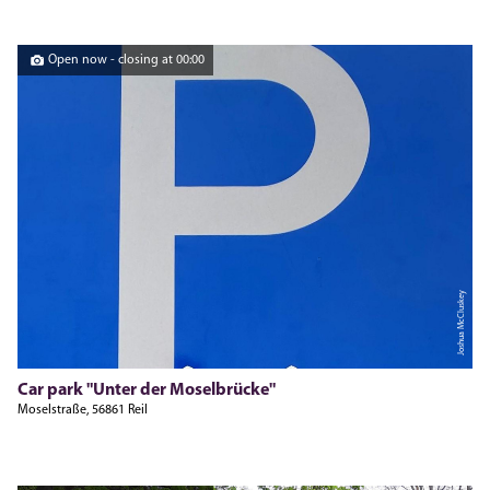
Open now - closing at 00:00
Joshua McCluskey
Car park "Unter der Moselbrücke"
Moselstraße, 56861 Reil