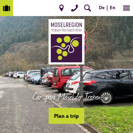
De
En
Car park Moselufer Traben
Plan a trip