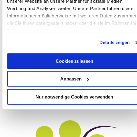
unserer Website an unsere Partner für soziale Medien,
Werbung und Analysen weiter. Unsere Partner führen diese
Informationen möglicherweise mit weiteren Daten zusammen
die Sie ihnen bereitgestellt haben oder die sie im Rahmen Ihr
Plan route
Create PDF
Nutzung der Dienste gesammelt haben.
Details zeigen
Cookies zulassen
Anpassen
Nur notwendige Cookies verwenden