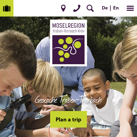
De
En
Geocache Traben-Trarbach
Plan a trip