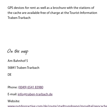
GPS devices for rent as well as a brochure with the stations of
the cache are available free of charge at the Tourist-Information
Traben-Trarbach
On the map
Am Bahnhof 5
56841 Traben-Trarbach
DE
Phone:
(0049) 6541 83980
E-mail:
info@traben-trarbach.de
Website:
www.outdooractive.com/de/route/stadtrundgang/moseltal/geocache