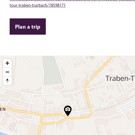
tour-traben-trarbach/18598171
Plan a trip