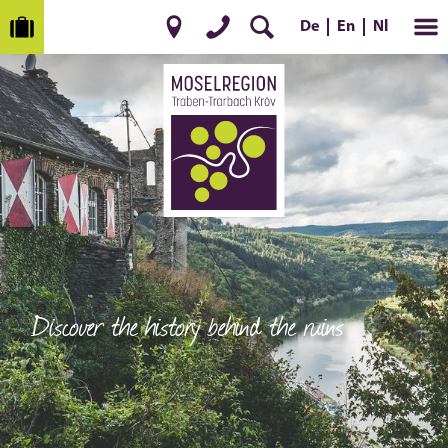
De
Nl
En
Discover the history behind the ruins