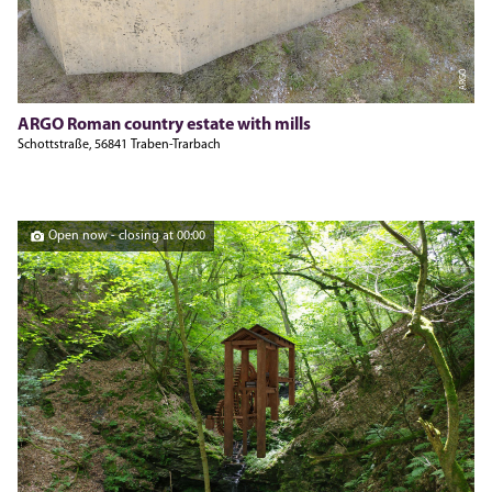
ARGO
ARGO Roman country estate with mills
Schottstraße, 56841 Traben-Trarbach
Open now - closing at 00:00