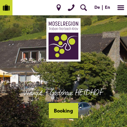
De
En
Weingut + Gästehaus HEIDHOF
Booking