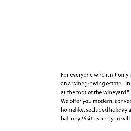
For everyone who isn´t only i
an a winegrowing estate - in
at the foot of the wineyard 
We offer you modern, conven
homelike, secluded holiday 
balcony. Visit us and you wil