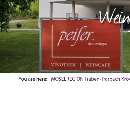
Wein
You are here:
MOSELREGION Traben-Trarbach Krö