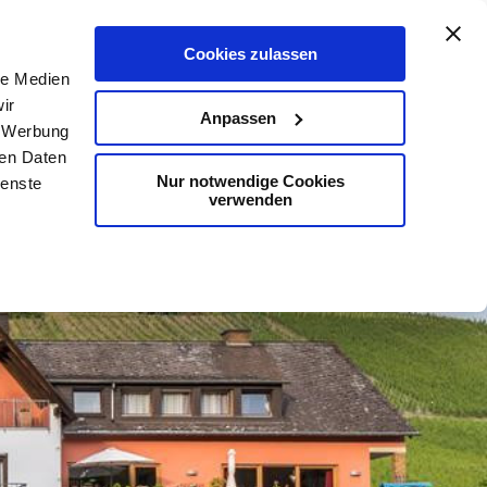
De
En
Map
Contact
Search
Cookies zulassen
le Medien
ir
Anpassen
, Werbung
ren Daten
Nur notwendige Cookies
ienste
verwenden