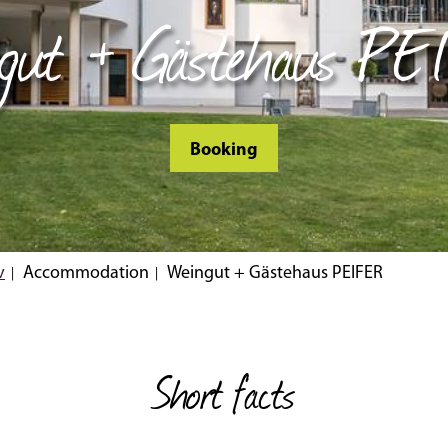
gut + Gästehaus P
Booking
v
Accommodation
Weingut + Gästehaus PEIFER
Short facts