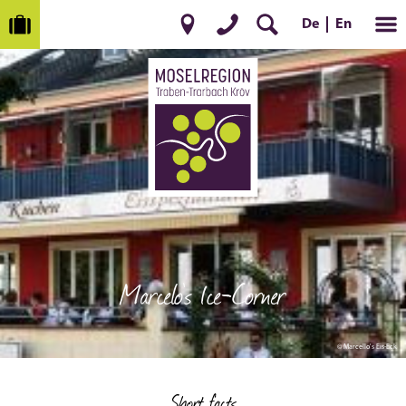
De
En
Marcelo's Ice-Corner
© Marcello's Eis-Eck
Short facts