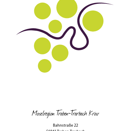
Moselregion Traben-Trarbach Kröv
Bahnstraße 22