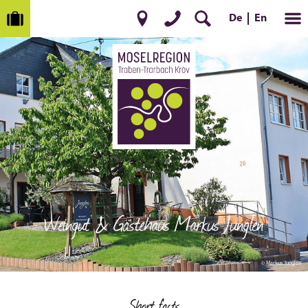
De
En
Weingut & Gästehaus Markus Junglen
© Markus Junglen
Short facts