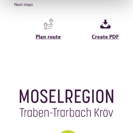
Next steps
Plan route
Create PDF