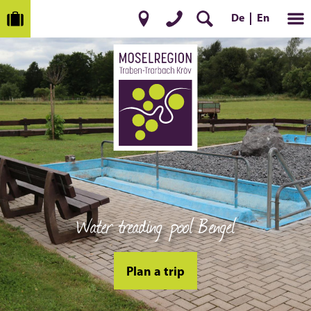
De
En
Water treading pool Bengel
Plan a trip