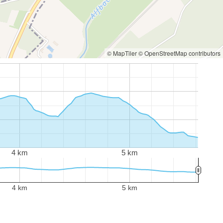
© MapTiler
© OpenStreetMap contributors
4 km
5 km
4 km
5 km