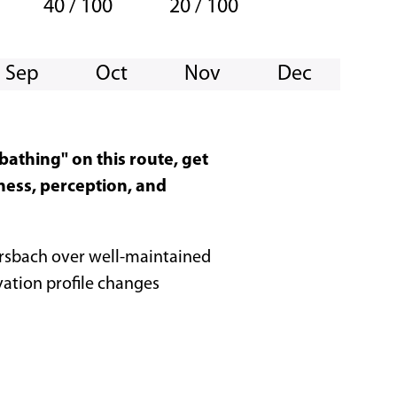
40 / 100
20 / 100
Sep
Oct
Nov
Dec
bathing" on this route, get
lness, perception, and
iersbach over well-maintained
vation profile changes