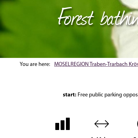
Forest bath
You are here:
MOSELREGION Traben-Trarbach Krö
start:
Free public parking opposi