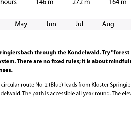
 hours
146 m
272 m
164 m
May
Jun
Jul
Aug
pringiersbach through the Kondelwald. Try "forest 
ystem. There are no fixed rules; it is about mindfu
nses.
circular route No. 2 (Blue) leads from Kloster Spring
elwald. The path is accessible all year round. The ele