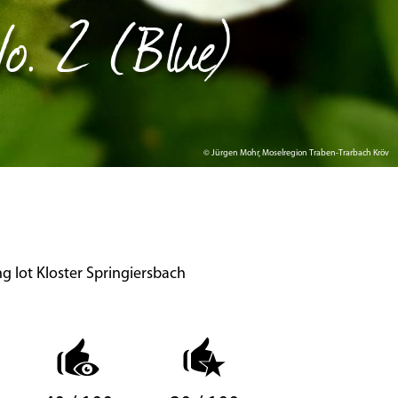
No. 2 (Blue)
© Jürgen Mohr, Moselregion Traben-Trarbach Kröv
g lot Kloster Springiersbach