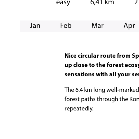
easy
6,41 km
2
Jan
Feb
Mar
Apr
Nice circular route from S
up close to the forest ecos
sensations with all your se
The 6.4 km long well-marked 
forest paths through the Kond
repeatedly.