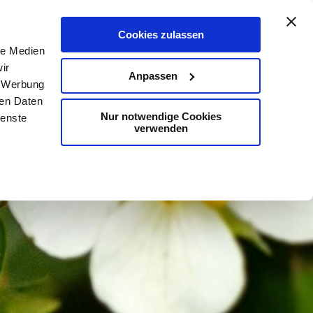
De
En
Map
Contact
Search
Cookies zulassen
le Medien
ir
Anpassen
, Werbung
ren Daten
Nur notwendige Cookies
ienste
verwenden