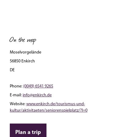
On the map
Moselvorgelände
56850 Enkirch
DE
Phone:
(0049) 6541 9265
E-mail:
info@enkirch.de
Website:
www.enkirch.de/tourismus-und-
kultur/aktivitaeten/seniorenspielplatz/?l=0
Plan a trip