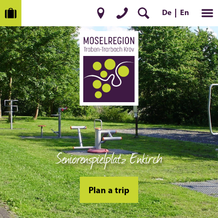
De
En
Seniorenspielplatz Enkirch
Plan a trip